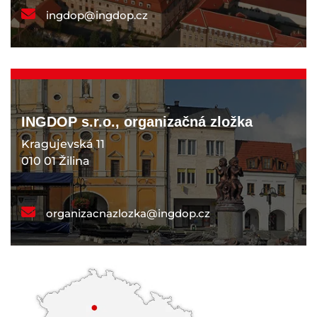
ingdop@ingdop.cz
INGDOP s.r.o., organizačná zložka
Kragujevská 11
010 01 Žilina
organizacnazlozka@ingdop.cz