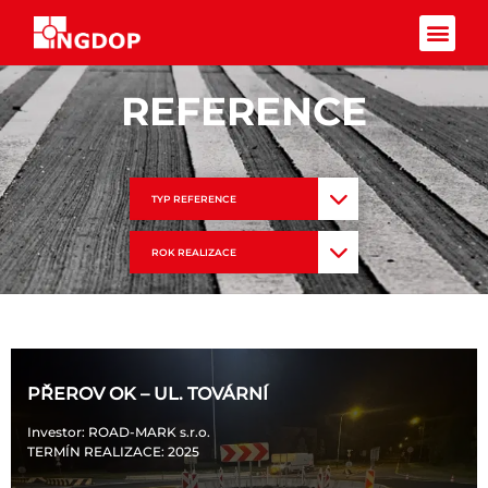
Facebook-f
REFERENCE
TYP REFERENCE
ROK REALIZACE
PŘEROV OK – UL. TOVÁRNÍ
Investor
: ROAD-MARK s.r.o.
TERMÍN REALIZACE
: 2025