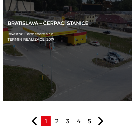
BRATISLAVA – ČERPACÍ STANICE
Investor
: Carmenere s.r.o.
TERMÍN REALIZACE
: 2017
1
2
3
4
5