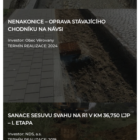
NENAKONICE – OPRAVA STÁVAJÍCÍHO
CHODNÍKU NA NÁVSI
Investor
: Obec Věrovany
TERMÍN REALIZACE
: 2024
SANACE SESUVU SVAHU NA R1 V KM 36,750 ĽJP
– I. ETAPA
Investor
: NDS, a.s.
TERMÍN REALIZACE
: 2019