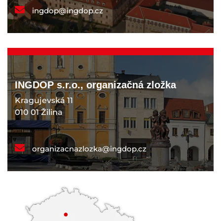
ingdop@ingdop.cz
INGDOP s.r.o., organizačná zložka
Kragujevská 11
010 01 Žilina
organizacnazlozka@ingdop.cz