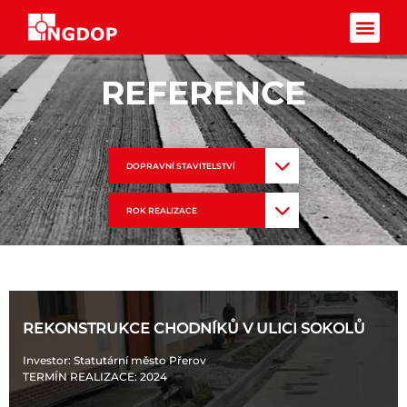
Facebook-f
REFERENCE
DOPRAVNÍ STAVITELSTVÍ
ROK REALIZACE
REKONSTRUKCE CHODNÍKŮ V ULICI SOKOLŮ
Investor
: Statutární město Přerov
TERMÍN REALIZACE
: 2024