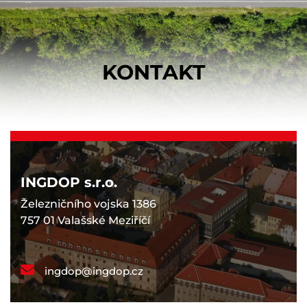
KONTAKT
INGDOP s.r.o.
Železničního vojska 1386
757 01 Valašské Meziříčí
ingdop@ingdop.cz