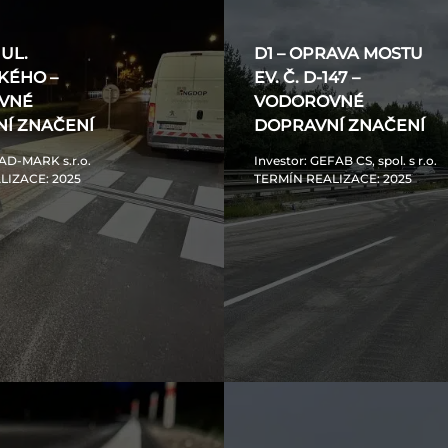
UL.
D1 – OPRAVA MOSTU
KÉHO –
EV. Č. D-147 –
VNÉ
VODOROVNÉ
Í ZNAČENÍ
DOPRAVNÍ ZNAČENÍ
AD-MARK s.r.o.
Investor
: GEFAB CS, spol. s r.o.
LIZACE
: 2025
TERMÍN REALIZACE
: 2025