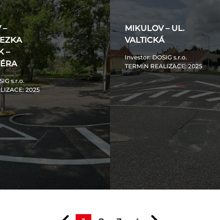
 –
MIKULOV – UL.
TEZKA
VALTICKÁ
K –
Investor
: DOSIG s.r.o.
FÉRA
TERMÍN REALIZACE
: 2025
SIG s.r.o.
LIZACE
: 2025