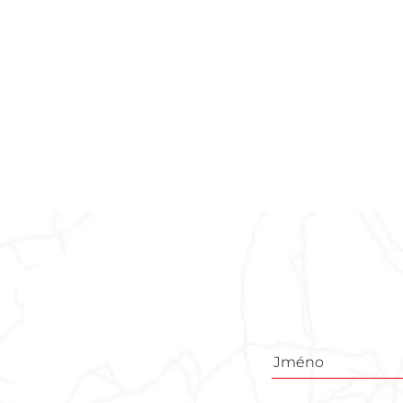
Poptávkový
formulář