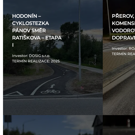
HODONÍN –
PŘEROV, 
CYKLOSTEZKA
KOMENS
PÁNOV SMĚR
VODORO
RATIŠKOVA – ETAPA
DOPRAVN
I
Investor
: RO
TERMÍN REA
Investor
: DOSIG s.r.o.
TERMÍN REALIZACE
: 2025