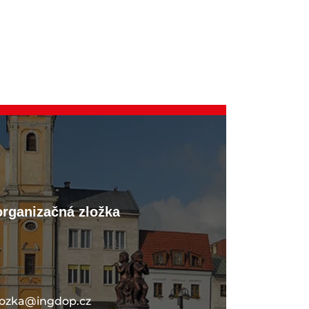
organizačná zložka
lozka@ingdop.cz