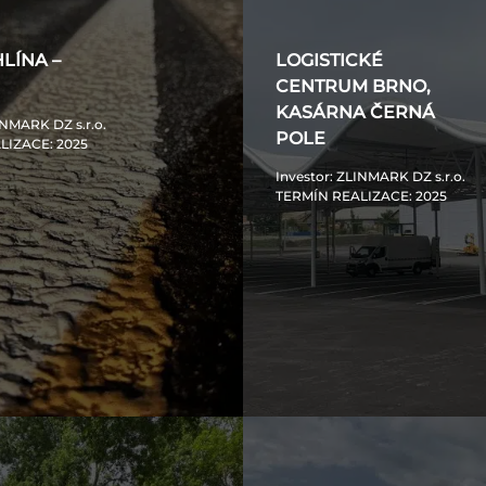
 HLÍNA –
LOGISTICKÉ
CENTRUM BRNO,
KASÁRNA ČERNÁ
INMARK DZ s.r.o.
POLE
LIZACE
: 2025
Investor
: ZLINMARK DZ s.r.o.
TERMÍN REALIZACE
: 2025