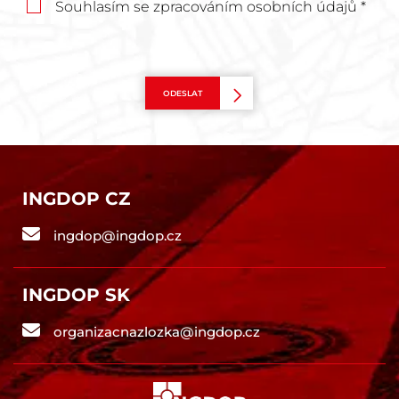
Souhlasím se zpracováním osobních údajů *
ODESLAT
INGDOP CZ
ingdop@ingdop.cz
INGDOP SK
organizacnazlozka@ingdop.cz