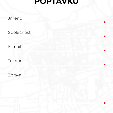
POPTÁVKU
Poptávkový
formulář