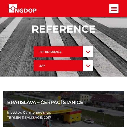
Facebook-f
REFERENCE
TYP REFERENCE
2017
BRATISLAVA – ČERPACÍ STANICE
Investor
: Carmenere s.r.o.
TERMÍN REALIZACE
: 2017