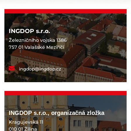
INGDOP s.r.o.
Železničního vojska 1386
757 01 Valašské Meziříčí
ingdop@ingdop.cz
INGDOP s.r.o., organizačná zložka
Kragujevská 11
010 01 Žilina