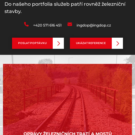
Do našeho portfolia služeb patří rovněž železniční
stavby.
+420 571 616 451
ingdop@ingdop.cz
POSLAT POPTÁVKU
UKÁZAT REFERENCE
OPRAVY ŽELEZNIČNÍCH TRATÍ A MOSTŮ