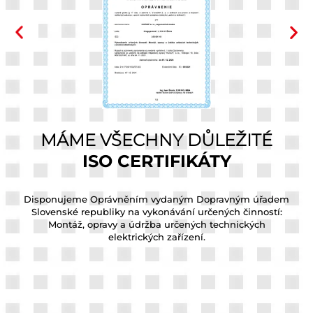
É
MÁME VŠECHNY DŮLEŽITÉ
ISO CERTIFIKÁTY
tu
Disponujeme Oprávněním vydaným Dopravným úřadem
D
Slovenské republiky na vykonávání určených činností:
Montáž, opravy a údržba určených technických
elektrických zařízení.