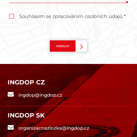
Souhlasím se zpracováním osobních údajů *
ODESLAT
INGDOP CZ
ingdop@ingdop.cz
INGDOP SK
organizacnazlozka@ingdop.cz