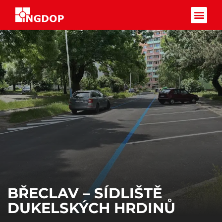
Facebook-f
BŘECLAV – SÍDLIŠTĚ
DUKELSKÝCH HRDINŮ