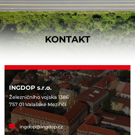
KONTAKT
INGDOP s.r.o.
Železničního vojska 1386
757 01 Valašské Meziříčí
ingdop@ingdop.cz