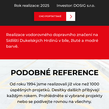
Rok realizace: 2025
Investor: DOSIG s.r.o.
CHCI POPTAT TAKÉ
Realizace vodorovného dopravního značení na
Sídlišti Dukelských Hrdinů v bíle, žluté a modré
barvě.
PODOBNÉ REFERENCE
Od roku 1994 jsme realizovali již více než 1000
úspěšných projetků. Desítky dalších přibývají
každým rokem. Prohlédněte si vybrané projekty
nebo se podívejte rovnou na všechny.