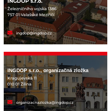
INGDOP s.r.o.
Železničního vojska 1386
757 01 Valašské Meziříčí
ingdop@ingdop.cz
INGDOP s.r.o., organizačná zložka
Kragujevská 11
010 01 Žilina
organizacnazlozka@ingdop.cz