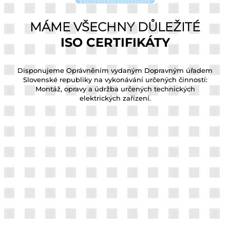
É
MÁME VŠECHNY DŮLEŽITÉ
ISO CERTIFIKÁTY
tu
Disponujeme Oprávněním vydaným Dopravným úřadem
D
Slovenské republiky na vykonávání určených činností:
Montáž, opravy a údržba určených technických
elektrických zařízení.