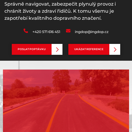
Správně navigovat, zabezpečit plynulý provoz i
chránit životy a zdraví řidičů. K tomu všemu je
zapotřebí kvalitního dopravního značení.
+420 571 616 451
ingdop@ingdop.cz
POSLAT POPTÁVKU
UKÁZAT REFERENCE