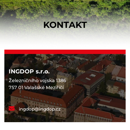
KONTAKT
INGDOP s.r.o.
Železničního vojska 1386
757 01 Valašské Meziříčí
ingdop@ingdop.cz