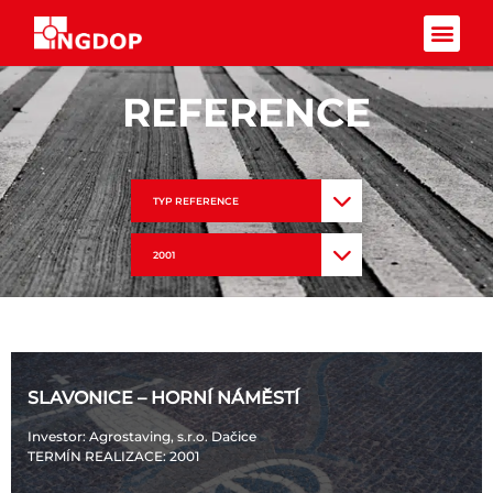
Facebook-f
REFERENCE
TYP REFERENCE
2001
SLAVONICE – HORNÍ NÁMĚSTÍ
Investor
: Agrostaving, s.r.o. Dačice
TERMÍN REALIZACE
: 2001