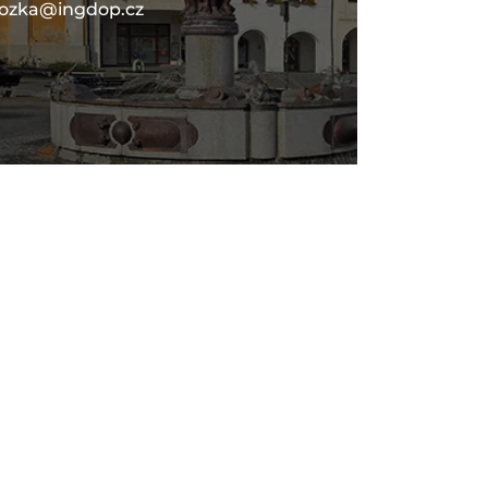
lozka@ingdop.cz