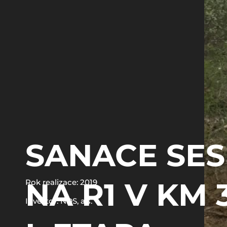
SANACE SE
NA R1 V KM 3
Rok realizace: 2019
Investor: NDS, a.s.