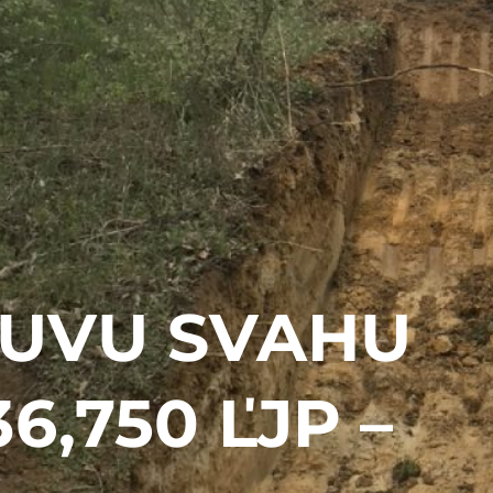
SUVU SVAHU
6,750 ĽJP –