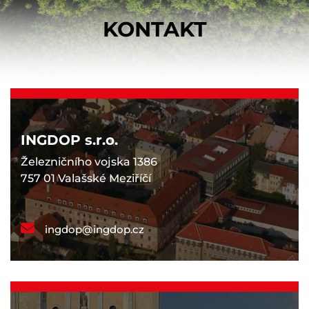
KONTAKT
INGDOP s.r.o.
Železničního vojska 1386
757 01 Valašské Meziříčí
ingdop@ingdop.cz