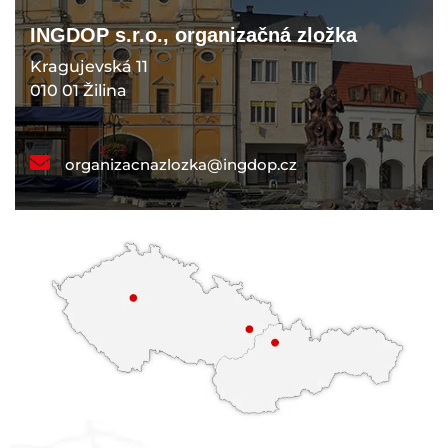
INGDOP s.r.o., organizačná zložka
Kragujevská 11
010 01 Žilina
organizacnazlozka@ingdop.cz