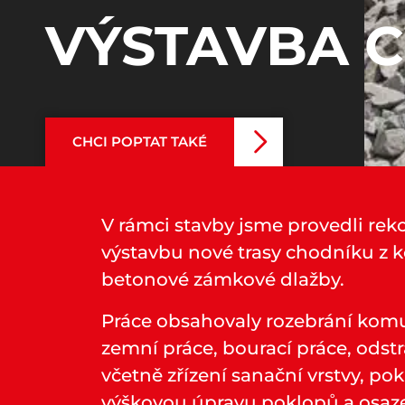
VÝSTAVBA 
CHCI POPTAT TAKÉ
V rámci stavby jsme provedli reko
výstavbu nové trasy chodníku z 
betonové zámkové dlažby.
Práce obsahovaly rozebrání komu
zemní práce, bourací práce, odst
včetně zřízení sanační vrstvy, p
výškovou úpravu poklopů a osaze