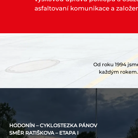
asfaltovaní komunikace a založen
Od roku 1994 jsme 
každým rokem. 
HODONÍN – CYKLOSTEZKA PÁNOV
SMĚR RATIŠKOVA – ETAPA I