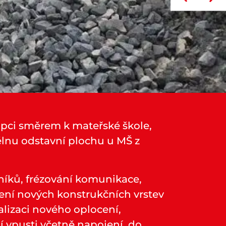
Tupci směrem k mateřské škole,
lnu odstavní plochu u MŠ z
níků, frézování komunikace,
zení nových konstrukčních vrstev
alizaci nového oplocení,
 vpusti včetně napojení, do