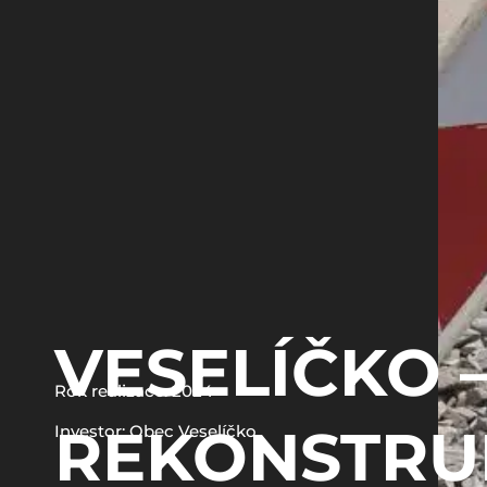
VESELÍČKO 
Rok realizace: 2024
REKONSTRU
Investor: Obec Veselíčko