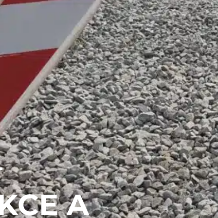
–
KCE A