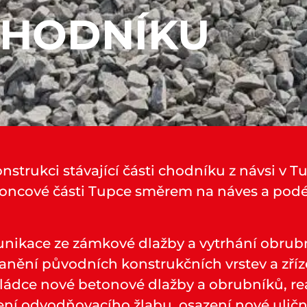
CHODNÍKU
nstrukci stávající části chodníku z návsi v 
koncové části Tupce směrem na náves a podé
nikace ze zámkové dlažby a vytrhání obrub
ranění původních konstrukčních vrstev a zří
okládce nové betonové dlažby a obrubníků, re
ní odvodňovacího žlabu, osazení nové uliční