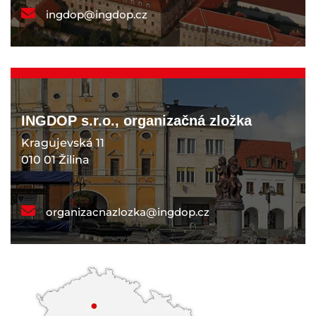
ingdop@ingdop.cz
INGDOP s.r.o., organizačná zložka
Kragujevská 11
010 01 Žilina
organizacnazlozka@ingdop.cz