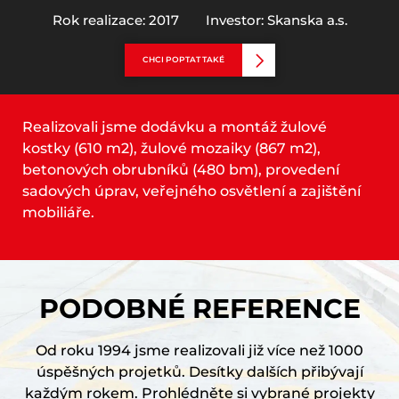
Rok realizace: 2017
Investor: Skanska a.s.
CHCI POPTAT TAKÉ
Realizovali jsme dodávku a montáž žulové
kostky (610 m2), žulové mozaiky (867 m2),
betonových obrubníků (480 bm), provedení
sadových úprav, veřejného osvětlení a zajištění
mobiliáře.
PODOBNÉ REFERENCE
Od roku 1994 jsme realizovali již více než 1000
úspěšných projetků. Desítky dalších přibývají
každým rokem. Prohlédněte si vybrané projekty