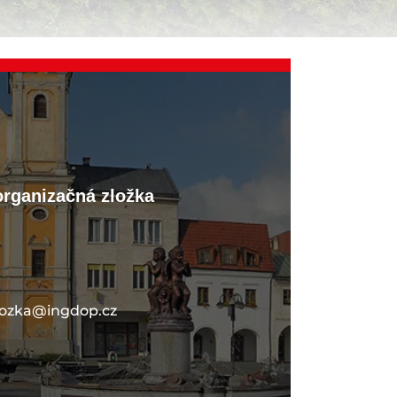
organizačná zložka
lozka@ingdop.cz