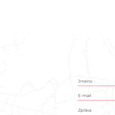
Poptávkový
formulář