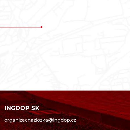
INGDOP SK
organizacnazlozka@ingdop.cz