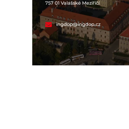
757 01 Valašské Meziříčí
ingdop@ingdop.cz