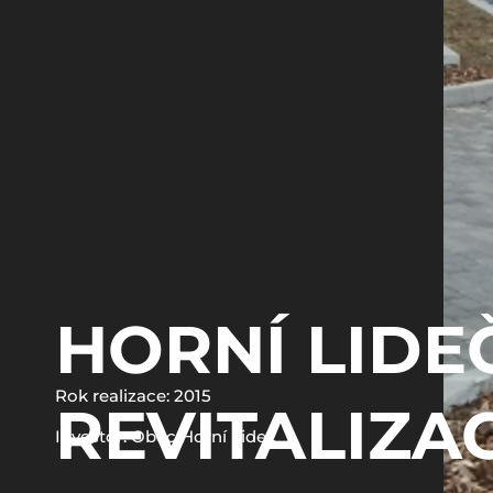
HORNÍ LIDEČ
Rok realizace: 2015
REVITALIZA
Investor: Obec Horní Lideč