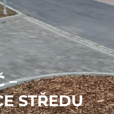
 –
CE STŘEDU