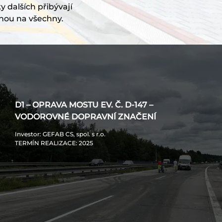
y dalších přibývají
nou na všechny.
D1 – OPRAVA MOSTU EV. Č. D-147 –
VODOROVNÉ DOPRAVNÍ ZNAČENÍ
Investor
: GEFAB CS, spol. s r.o.
TERMÍN REALIZACE
: 2025