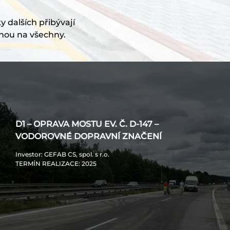
y dalších přibývají
nou na všechny.
D1 – OPRAVA MOSTU EV. Č. D-147 –
VODOROVNÉ DOPRAVNÍ ZNAČENÍ
Investor
: GEFAB CS, spol. s r.o.
TERMÍN REALIZACE
: 2025