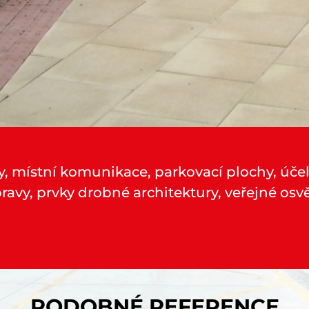
y, místní komunikace, parkovací plochy, úče
ravy, prvky drobné architektury, veřejné osv
PODOBNÉ REFERENCE