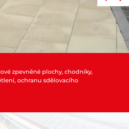
lové zpevněné plochy, chodníky,
ětlení, ochranu sdělovacího