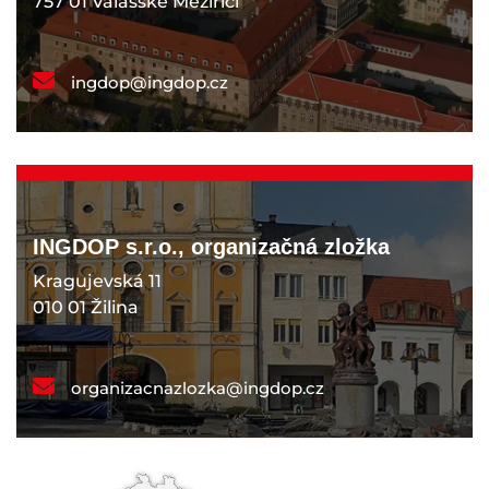
757 01 Valašské Meziříčí
ingdop@ingdop.cz
INGDOP s.r.o., organizačná zložka
Kragujevská 11
010 01 Žilina
organizacnazlozka@ingdop.cz