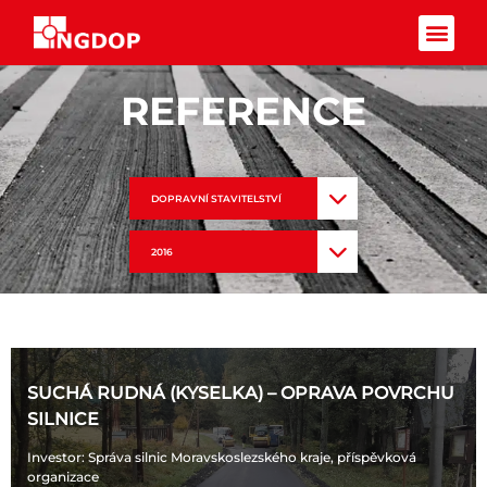
Facebook-f
REFERENCE
DOPRAVNÍ STAVITELSTVÍ
2016
SUCHÁ RUDNÁ (KYSELKA) – OPRAVA POVRCHU
SILNICE
Investor
: Správa silnic Moravskoslezského kraje, příspěvková
organizace