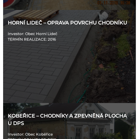
HORNÍ LIDEČ – OPRAVA POVRCHU CHODNÍKU
Investor
: Obec Horní Lideč
TERMÍN REALIZACE
: 2016
KOBEŘICE – CHODNÍKY A ZPEVNĚNÁ PLOCHA
U DPS
Investor
: Obec Koběřice