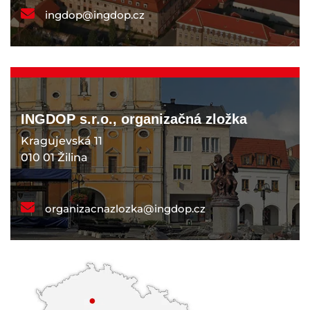
ingdop@ingdop.cz
INGDOP s.r.o., organizačná zložka
Kragujevská 11
010 01 Žilina
organizacnazlozka@ingdop.cz