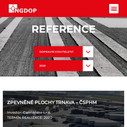
Facebook-f
REFERENCE
DOPRAVNÍ STAVITELSTVÍ
2020
ZPEVNĚNÉ PLOCHY TRNAVA – ČSPHM
Investor
: Carmenere s.r.o.
TERMÍN REALIZACE
: 2020