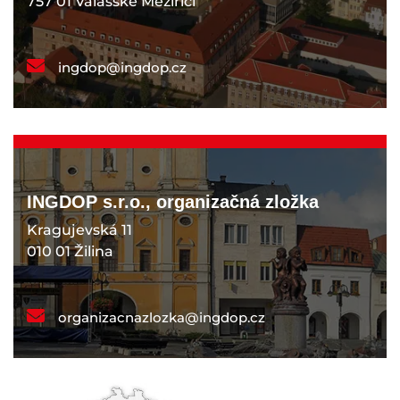
757 01 Valašské Meziříčí
ingdop@ingdop.cz
INGDOP s.r.o., organizačná zložka
Kragujevská 11
010 01 Žilina
organizacnazlozka@ingdop.cz