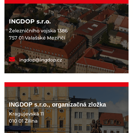
INGDOP s.r.o.
Železničního vojska 1386
757 01 Valašské Meziříčí
ingdop@ingdop.cz
INGDOP s.r.o., organizačná zložka
Kragujevská 11
010 01 Žilina