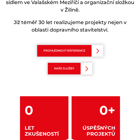
sídlem ve Valašském Meziříčí a organizační složkou
v Žilině.
Již téměř 30 let realizujeme projekty nejen v
oblasti dopravního stavitelství.
PROHLÉDNOUT REFERENCE
NAŠE SLUŽBY
0
0
+
LET
ÚSPĚŠNÝCH
ZKUŠENOSTÍ
PROJEKTŮ