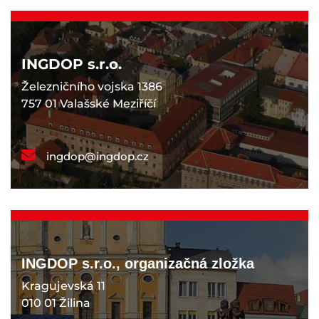
INGDOP s.r.o.
Železničního vojska 1386
757 01 Valašské Meziříčí
ingdop@ingdop.cz
INGDOP s.r.o., organizačná zložka
Kragujevská 11
010 01 Žilina