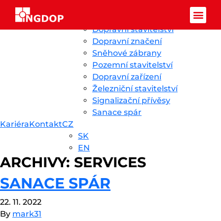
Přeskočit na obsah
Ingdop CZ
Úvod
Novinky
O nás
Služby
Reference
Dopravní stavitelství
Facebook-f
Dopravní značení
Sněhové zábrany
Pozemní stavitelství
Dopravní zařízení
Železniční stavitelství
Signalizační přívěsy
Sanace spár
Kariéra
Kontakt
CZ
SK
EN
ARCHIVY:
SERVICES
SANACE SPÁR
22. 11. 2022
By
mark31