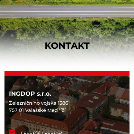
KONTAKT
INGDOP s.r.o.
Železničního vojska 1386
757 01 Valašské Meziříčí
ingdop@ingdop.cz