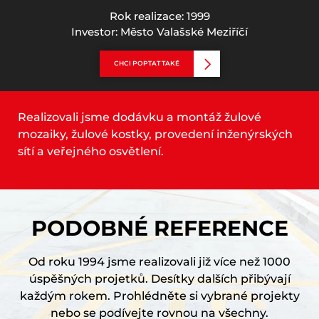
Rok realizace: 1999
Investor: Město Valašské Meziříčí
CHCI POPTAT TAKÉ
Realizovali jsme dodávku a montáž žulové
mozaiky, žulové kostky, provedení inženýrských
sítí a veřejného osvětlení.
PODOBNÉ REFERENCE
Od roku 1994 jsme realizovali již více než 1000
úspěšných projetků. Desítky dalších přibývají
každým rokem. Prohlédněte si vybrané projekty
nebo se podívejte rovnou na všechny.