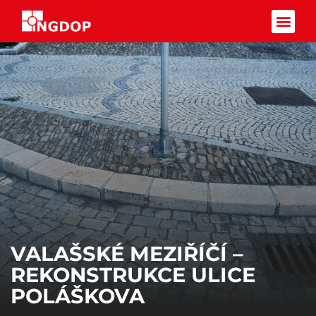
Facebook-f
VALAŠSKÉ MEZIŘÍČÍ –
REKONSTRUKCE ULICE
POLÁŠKOVA