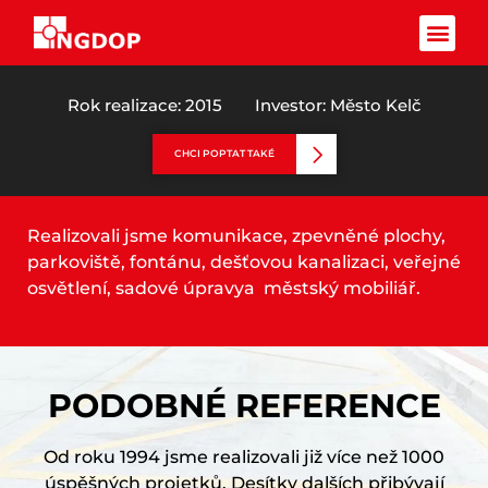
KELČ – STAVEBNÍ ÚPRAVY
NÁMĚSTÍ
Facebook-f
Rok realizace: 2015
Investor: Město Kelč
CHCI POPTAT TAKÉ
Realizovali jsme komunikace, zpevněné plochy,
parkoviště, fontánu, dešťovou kanalizaci, veřejné
osvětlení, sadové úpravya městský mobiliář.
PODOBNÉ REFERENCE
Od roku 1994 jsme realizovali již více než 1000
úspěšných projetků. Desítky dalších přibývají