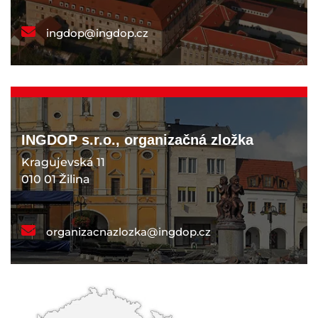
ingdop@ingdop.cz
INGDOP s.r.o., organizačná zložka
Kragujevská 11
010 01 Žilina
organizacnazlozka@ingdop.cz