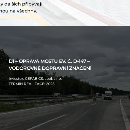
y dalších přibývají
nou na všechny.
D1 – OPRAVA MOSTU EV. Č. D-147 –
VODOROVNÉ DOPRAVNÍ ZNAČENÍ
Investor
: GEFAB CS, spol. s r.o.
TERMÍN REALIZACE
: 2025