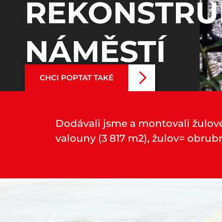
REKONSTRU
NÁMĚSTÍ
CHCI POPTAT TAKÉ
Dodávali jsme a montovali žulové 
valouny (3 817 m2), žulov= obrubn