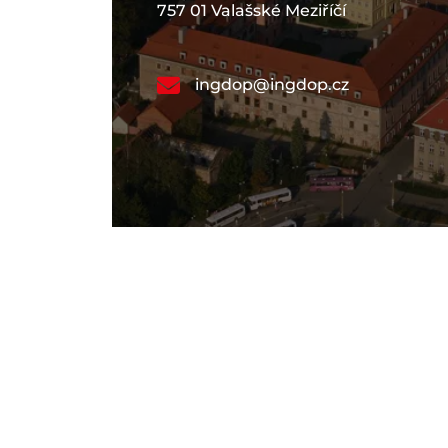
757 01 Valašské Meziříčí
ingdop@ingdop.cz