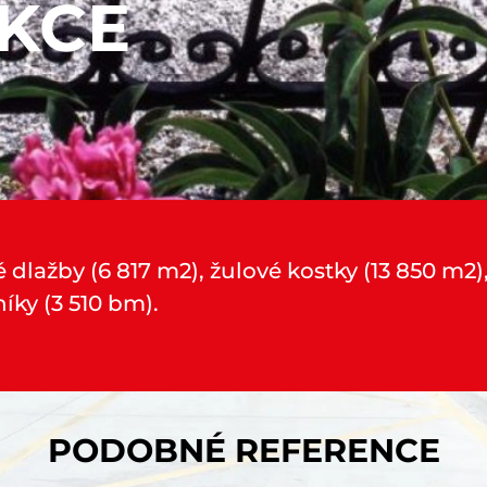
KCE
dlažby (6 817 m2), žulové kostky (13 850 m2),
íky (3 510 bm).
PODOBNÉ REFERENCE