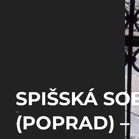
SPIŠSKÁ SO
--
(POPRAD) –
--