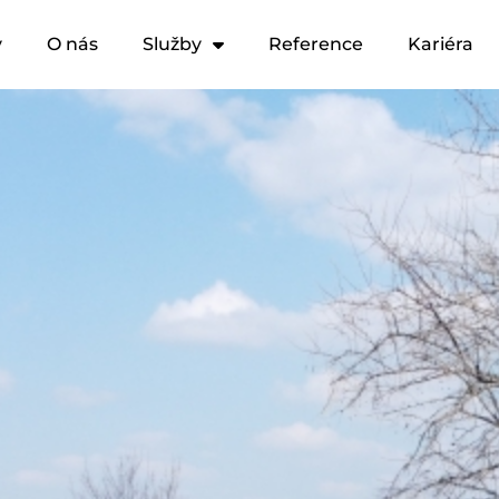
y
O nás
Služby
Reference
Kariéra