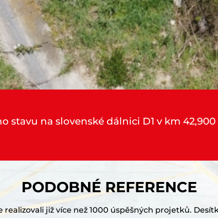
ho stavu na slovenské dálnici D1 v km 42,900
PODOBNÉ REFERENCE
realizovali již více než 1000 úspěšných projetků. Desítk