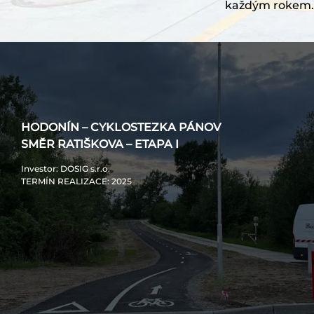
každým rokem. 
HODONÍN – CYKLOSTEZKA PÁNOV
SMĚR RATIŠKOVA – ETAPA I
Investor
: DOSIG s.r.o.
TERMÍN REALIZACE
: 2025