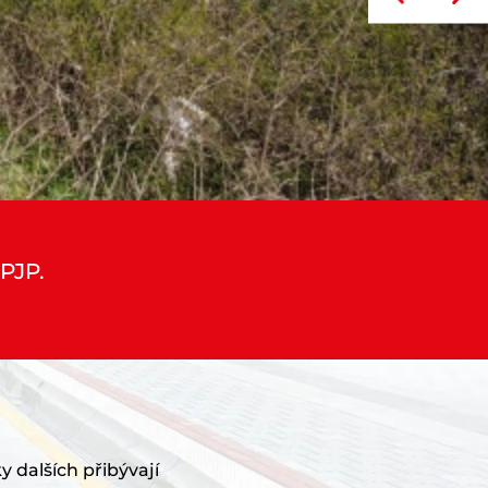
 PJP.
y dalších přibývají