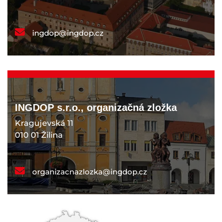
ingdop@ingdop.cz
INGDOP s.r.o., organizačná zložka
Kragujevská 11
010 01 Žilina
organizacnazlozka@ingdop.cz