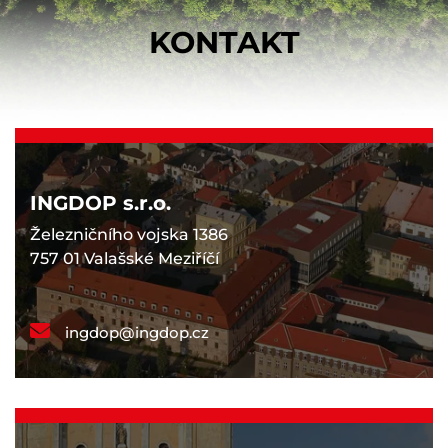
KONTAKT
INGDOP s.r.o.
Železničního vojska 1386
757 01 Valašské Meziříčí
ingdop@ingdop.cz