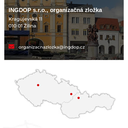
INGDOP s.r.o., organizačná zložka
Kragujevská 11
010 01 Žilina
organizacnazlozka@ingdop.cz