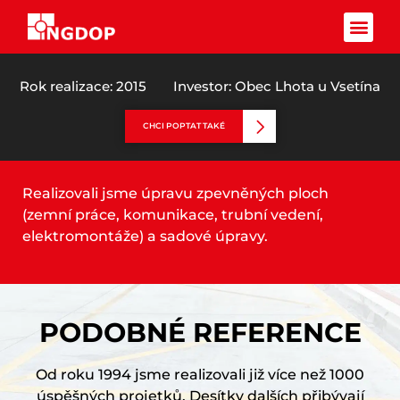
REVITALIZACE VEŘEJNÉHO
PROSTRANSTVÍ U OÚ
Facebook-f
Rok realizace: 2015
Investor: Obec Lhota u Vsetína
CHCI POPTAT TAKÉ
Realizovali jsme úpravu zpevněných ploch
(zemní práce, komunikace, trubní vedení,
elektromontáže) a sadové úpravy.
PODOBNÉ REFERENCE
Od roku 1994 jsme realizovali již více než 1000
úspěšných projetků. Desítky dalších přibývají