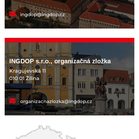
ingdop@ingdop.cz
INGDOP s.r.o., organizačná zložka
Kragujevská 11
010 01 Žilina
organizacnazlozka@ingdop.cz