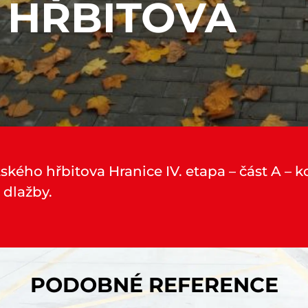
 HŘBITOVA
tského hřbitova Hranice IV. etapa – část A 
 dlažby.
PODOBNÉ REFERENCE