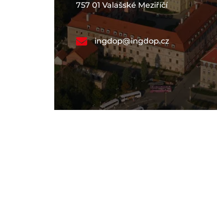
757 01 Valašské Meziříčí
ingdop@ingdop.cz