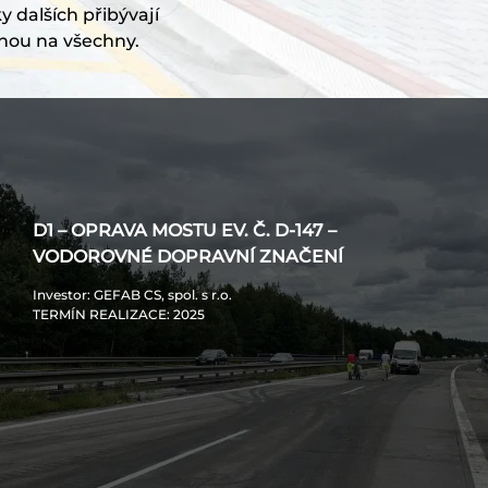
y dalších přibývají
nou na všechny.
D1 – OPRAVA MOSTU EV. Č. D-147 –
VODOROVNÉ DOPRAVNÍ ZNAČENÍ
Investor
: GEFAB CS, spol. s r.o.
TERMÍN REALIZACE
: 2025