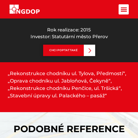
REKONSTRUKCE
CHODNÍKŮ
Facebook-f
Rok realizace: 2015
Investor: Statutární město Přerov
CHCI POPTAT TAKÉ
„Rekonstrukce chodníku ul. Tylova, Předmostí“,
„Oprava chodníku ul. Jabloňová, Čekyně“,
„Rekonstrukce chodníku Penčice, ul. Tršická“,
„Stavební úpravy ul. Palackého – pasáž“
PODOBNÉ REFERENCE