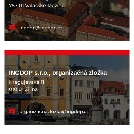
757 01 Valašské Meziříčí
ingdop@ingdop.cz
INGDOP s.r.o., organizačná zložka
Kragujevská 11
010 01 Žilina
organizacnazlozka@ingdop.cz