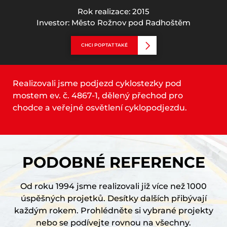
Rok realizace: 2015
Investor: Město Rožnov pod Radhoštěm
CHCI POPTAT TAKÉ
Realizovali jsme podjezd cyklostezky pod
mostem ev. č. 4867-1, dělený přechod pro
chodce a veřejné osvětlení cyklopodjezdu.
PODOBNÉ REFERENCE
Od roku 1994 jsme realizovali již více než 1000
úspěšných projetků. Desítky dalších přibývají
každým rokem. Prohlédněte si vybrané projekty
nebo se podívejte rovnou na všechny.