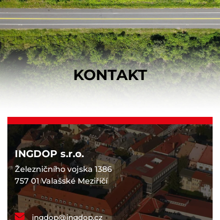
KONTAKT
INGDOP s.r.o.
Železničního vojska 1386
757 01 Valašské Meziříčí
ingdop@ingdop.cz