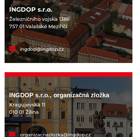
INGDOP s.r.o.
Železničního vojska 1386
757 01 Valašské Meziříčí
ingdop@ingdop.cz
INGDOP s.r.o., organizačná zložka
Kragujevská 11
010 01 Žilina
organizacnazlozka@ingdop.cz