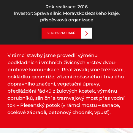
Rok realizace: 2016
Investor: Správa silnic Moravskoslezského kraje,
příspěvková organizace
CHCI POPTAT TAKÉ
V rámci stavby jsme provedli výměnu
podkladních i vrchních živičných vrstev dvou-
pruhové komunikace. Realizovali jsme frézování,
pokládku geomříže, zřízení dočasného i trvalého
dopravního značení, vegetační úpravy,
předláždění řádků z žulových kostek, výměnu
obrubníků, silniční a tramvajový most přes vodní
tok – Plesenský potok (v rámci mostu – sanace,
ocelové zábradlí, betonový chodník, vpusť).