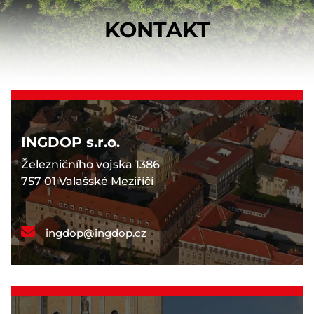
KONTAKT
INGDOP s.r.o.
Železničního vojska 1386
757 01 Valašské Meziříčí
ingdop@ingdop.cz