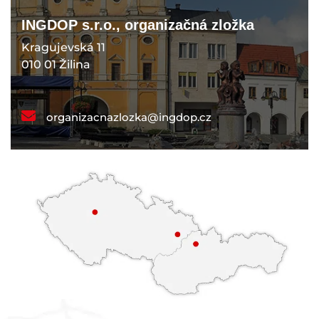
INGDOP s.r.o., organizačná zložka
Kragujevská 11
010 01 Žilina
organizacnazlozka@ingdop.cz