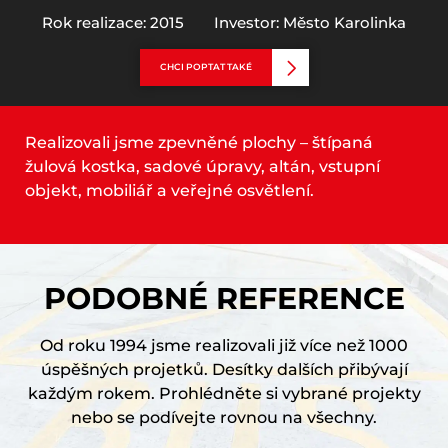
Rok realizace: 2015
Investor: Město Karolinka
CHCI POPTAT TAKÉ
Realizovali jsme zpevněné plochy – štípaná
žulová kostka, sadové úpravy, altán, vstupní
objekt, mobiliář a veřejné osvětlení.
PODOBNÉ REFERENCE
Od roku 1994 jsme realizovali již více než 1000
úspěšných projetků. Desítky dalších přibývají
každým rokem. Prohlédněte si vybrané projekty
nebo se podívejte rovnou na všechny.