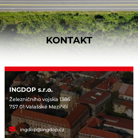
KONTAKT
INGDOP s.r.o.
Železničního vojska 1386
757 01 Valašské Meziříčí
ingdop@ingdop.cz