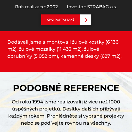
Rok realizace: 2002
Investor: STRABAG a.s.
CHCI POPTAT TAKÉ
Dodávali jsme a montovali žulové kostky (6 136
m2), žulové mozaiky (11 433 m2), žulové
obrubníky (5 052 bm), kamenné desky (627 m2).
PODOBNÉ REFERENCE
Od roku 1994 jsme realizovali již více než 1000
úspěšných projetků. Desítky dalších přibývají
každým rokem. Prohlédněte si vybrané projekty
nebo se podívejte rovnou na všechny.