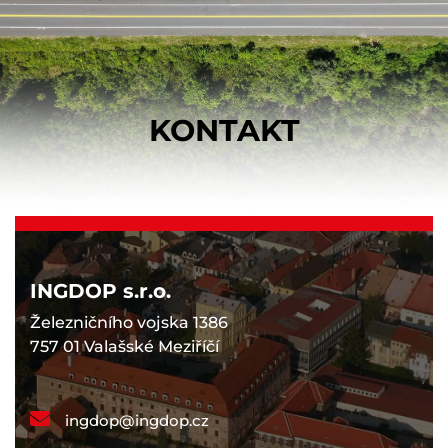
KONTAKT
INGDOP s.r.o.
Železničního vojska 1386
757 01 Valašské Meziříčí
ingdop@ingdop.cz