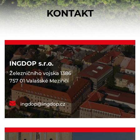
KONTAKT
INGDOP s.r.o.
Železničního vojska 1386
757 01 Valašské Meziříčí
ingdop@ingdop.cz