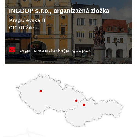
INGDOP s.r.o., organizačná zložka
Kragujevská 11
010 01 Žilina
organizacnazlozka@ingdop.cz