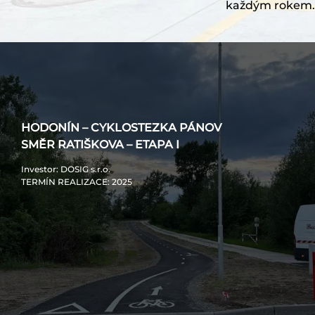
každým rokem. 
HODONÍN – CYKLOSTEZKA PÁNOV
SMĚR RATIŠKOVA – ETAPA I
Investor
: DOSIG s.r.o.
TERMÍN REALIZACE
: 2025