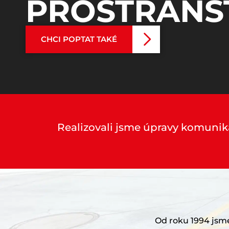
PROSTRANS
CHCI POPTAT TAKÉ
Realizovali jsme úpravy komunikac
Od roku 1994 jsme 