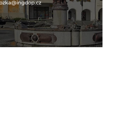
lozka@ingdop.cz