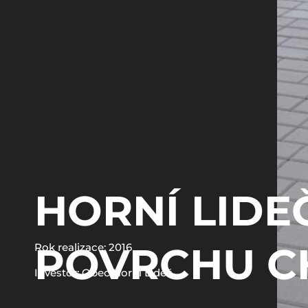
HORNÍ LIDE
POVRCHU C
Rok realizace: 2016
Investor: Obec Horní Lideč