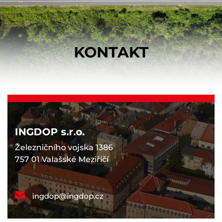
KONTAKT
INGDOP s.r.o.
Železničního vojska 1386
757 01 Valašské Meziříčí
ingdop@ingdop.cz