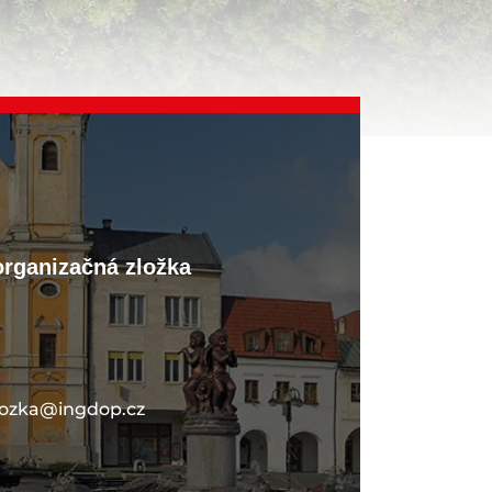
organizačná zložka
lozka@ingdop.cz