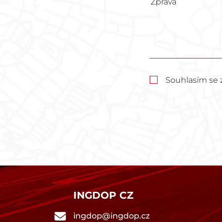
Souhlasím se 
INGDOP CZ
ingdop@ingdop.cz