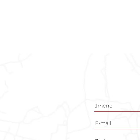
Poptávkový
formulář