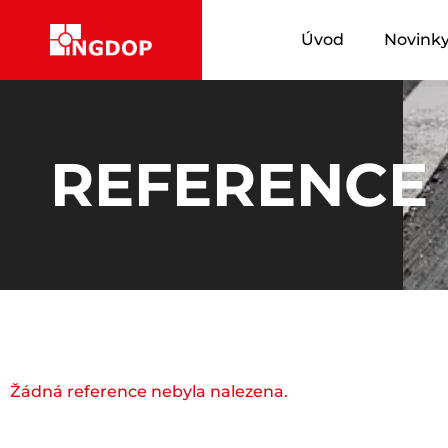
Úvod
Novink
REFERENCE
Žádná reference nebyla nalezena.