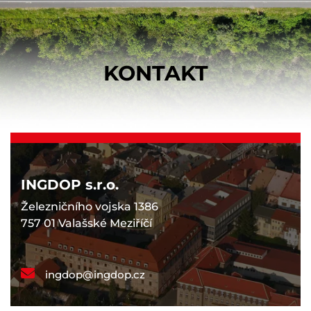
KONTAKT
INGDOP s.r.o.
Železničního vojska 1386
757 01 Valašské Meziříčí
ingdop@ingdop.cz