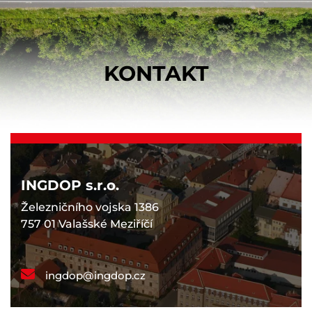
KONTAKT
INGDOP s.r.o.
Železničního vojska 1386
757 01 Valašské Meziříčí
ingdop@ingdop.cz