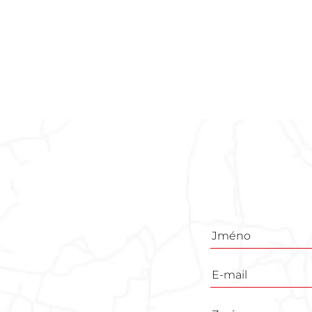
Poptávkový
formulář