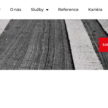
y
O nás
Služby
Reference
Kariéra
SA