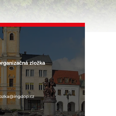
organizačná zložka
lozka@ingdop.cz