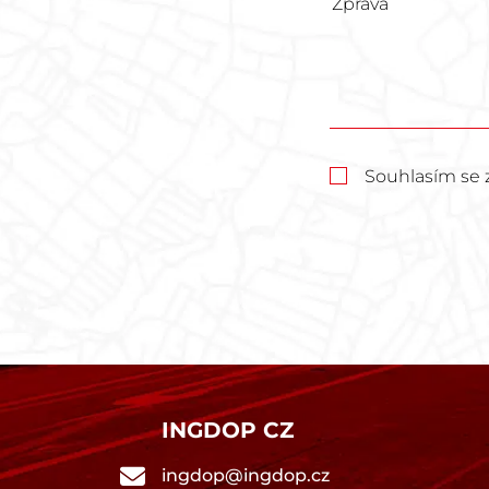
Souhlasím se 
INGDOP CZ
ingdop@ingdop.cz