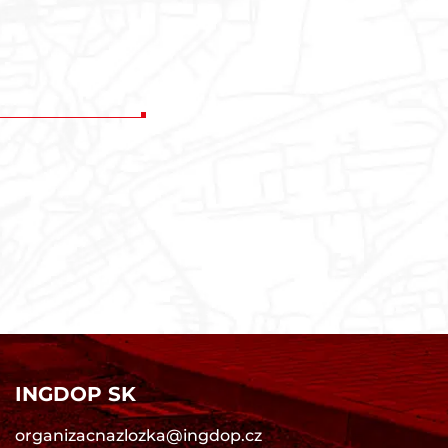
INGDOP SK
organizacnazlozka@ingdop.cz