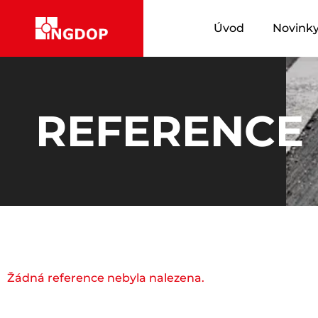
Úvod
Novink
REFERENCE
Žádná reference nebyla nalezena.