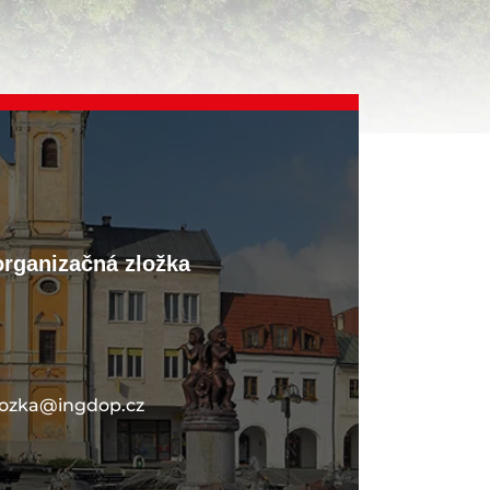
organizačná zložka
lozka@ingdop.cz