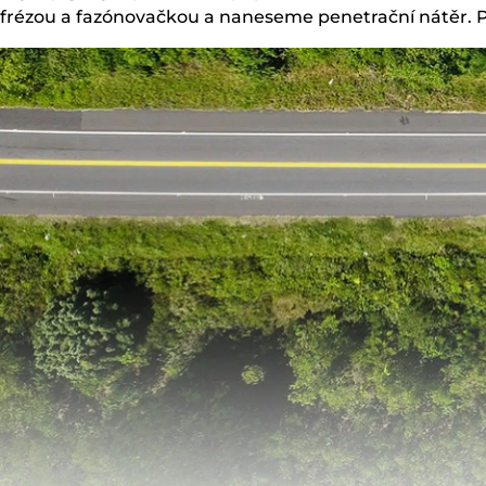
frézou a fazónovačkou a naneseme penetrační nátěr. 