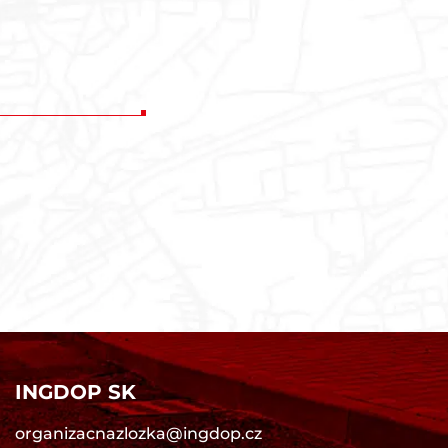
INGDOP SK
organizacnazlozka@ingdop.cz