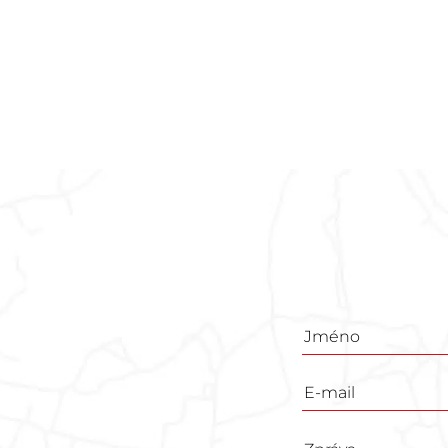
Poptávkový
formulář