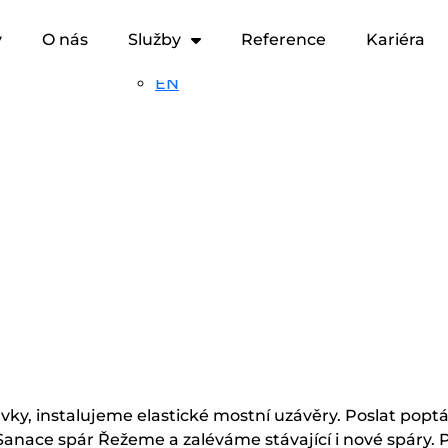
Kariéra
Kontakt
CZ
y
O nás
Služby
Reference
Kariéra
SK
EN
ky, instalujeme elastické mostní uzávěry. Poslat popt
ace spár Řežeme a zaléváme stávající i nové spáry. Po