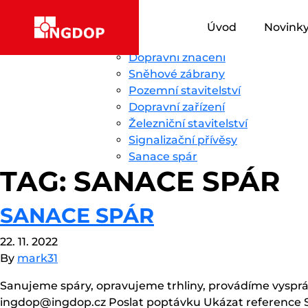
Přeskočit na obsah
Ingdop CZ
Úvod
Novinky
O nás
Služby
Reference
Úvod
Novink
Dopravní stavitelství
Dopravní značení
Sněhové zábrany
Pozemní stavitelství
Dopravní zařízení
Železniční stavitelství
Signalizační přívěsy
Sanace spár
TAG:
SANACE SPÁR
SANACE SPÁR
22. 11. 2022
By
mark31
Sanujeme spáry, opravujeme trhliny, provádíme vyspráv
ingdop@ingdop.cz Poslat poptávku Ukázat reference San