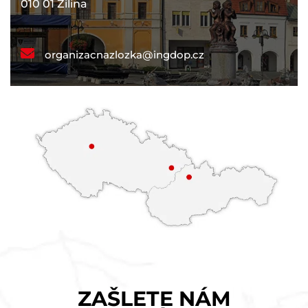
010 01 Žilina
organizacnazlozka@ingdop.cz
ZAŠLETE NÁM