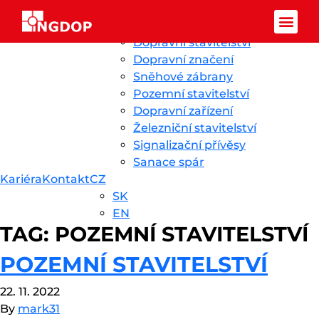
Přeskočit na obsah
Ingdop CZ
Úvod
Novinky
O nás
Služby
Reference
Dopravní stavitelství
Facebook-f
Dopravní značení
Sněhové zábrany
Pozemní stavitelství
Dopravní zařízení
Železniční stavitelství
Signalizační přívěsy
Sanace spár
Kariéra
Kontakt
CZ
SK
EN
TAG:
POZEMNÍ STAVITELSTVÍ
POZEMNÍ STAVITELSTVÍ
22. 11. 2022
By
mark31