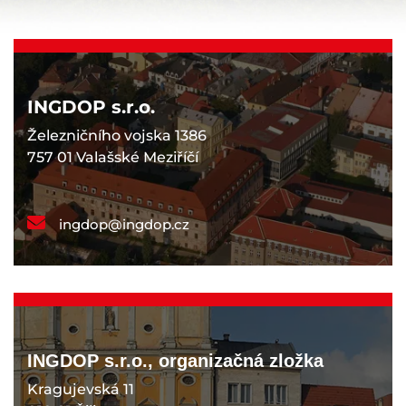
INGDOP s.r.o.
Železničního vojska 1386
757 01 Valašské Meziříčí
ingdop@ingdop.cz
INGDOP s.r.o., organizačná zložka
Kragujevská 11