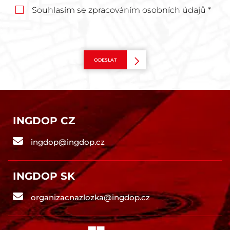
Souhlasím se zpracováním osobních údajů *
ODESLAT
INGDOP CZ
ingdop@ingdop.cz
INGDOP SK
organizacnazlozka@ingdop.cz