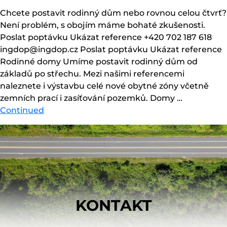
Chcete postavit rodinný dům nebo rovnou celou čtvrť?
Není problém, s obojím máme bohaté zkušenosti.
Poslat poptávku Ukázat reference +420 702 187 618
ingdop@ingdop.cz Poslat poptávku Ukázat reference
Rodinné domy Umíme postavit rodinný dům od
základů po střechu. Mezi našimi referencemi
naleznete i výstavbu celé nové obytné zóny včetně
zemních prací i zasíťování pozemků. Domy …
Continued
KONTAKT