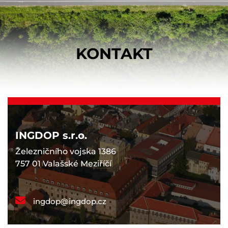
KONTAKT
INGDOP s.r.o.
Železničního vojska 1386
757 01 Valašské Meziříčí
ingdop@ingdop.cz