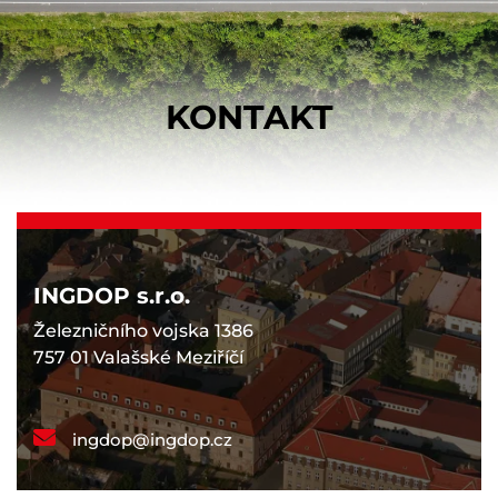
KONTAKT
INGDOP s.r.o.
Železničního vojska 1386
757 01 Valašské Meziříčí
ingdop@ingdop.cz