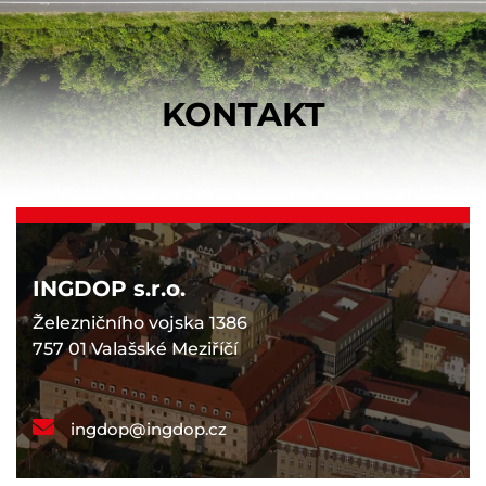
KONTAKT
INGDOP s.r.o.
Železničního vojska 1386
757 01 Valašské Meziříčí
ingdop@ingdop.cz