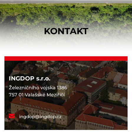
KONTAKT
INGDOP s.r.o.
Železničního vojska 1386
757 01 Valašské Meziříčí
ingdop@ingdop.cz