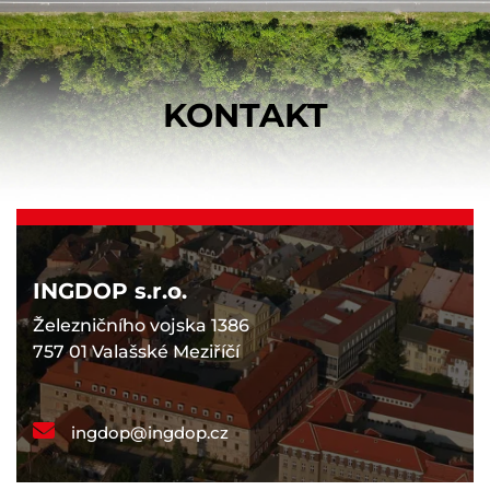
KONTAKT
INGDOP s.r.o.
Železničního vojska 1386
757 01 Valašské Meziříčí
ingdop@ingdop.cz